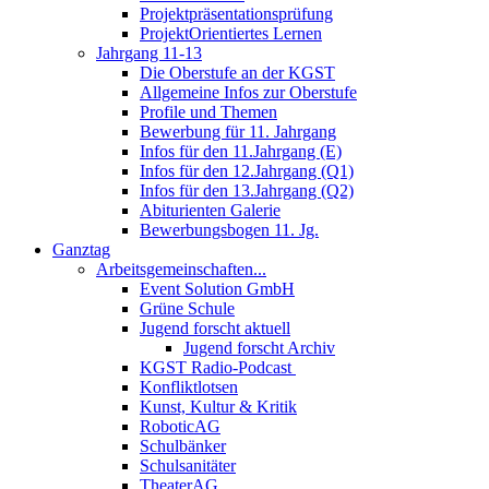
Projektpräsentationsprüfung
ProjektOrientiertes Lernen
Jahrgang 11-13
Die Oberstufe an der KGST
Allgemeine Infos zur Oberstufe
Profile und Themen
Bewerbung für 11. Jahrgang
Infos für den 11.Jahrgang (E)
Infos für den 12.Jahrgang (Q1)
Infos für den 13.Jahrgang (Q2)
Abiturienten Galerie
Bewerbungsbogen 11. Jg.
Ganztag
Arbeitsgemeinschaften...
Event Solution GmbH
Grüne Schule
Jugend forscht aktuell
Jugend forscht Archiv
KGST Radio-Podcast
Konfliktlotsen
Kunst, Kultur & Kritik
RoboticAG
Schulbänker
Schulsanitäter
TheaterAG