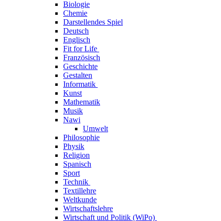
Biologie
Chemie
Darstellendes Spiel
Deutsch
Englisch
Fit for Life
Französisch
Geschichte
Gestalten
Informatik
Kunst
Mathematik
Musik
Nawi
Umwelt
Philosophie
Physik
Religion
Spanisch
Sport
Technik
Textillehre
Weltkunde
Wirtschaftslehre
Wirtschaft und Politik (WiPo)