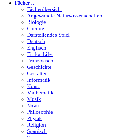
Fächer ...
Fächerübersicht
Angewandte Naturwissenschaften
Biologie
Chemie
Darstellendes Spiel
Deutsch
Englisch
Fit for Life
Französisch
Geschichte
Gestalten
Informatik
Kunst
Mathematik
Musik
Nawi
Philosophie
Physik
Religion
Spanisch