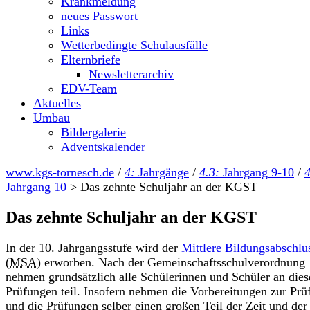
Krankmeldung
neues Passwort
Links
Wetterbedingte Schulausfälle
Elternbriefe
Newsletterarchiv
EDV-Team
Aktuelles
Umbau
Bildergalerie
Adventskalender
www.kgs-tornesch.de
/
4:
Jahrgänge
/
4.3:
Jahrgang 9-10
/
4
Jahrgang 10
>
Das zehnte Schuljahr an der KGST
Das zehnte Schuljahr an der KGST
In der 10. Jahrgangsstufe wird der
Mittlere Bildungsabschlu
(MSA)
erworben. Nach der Gemeinschaftsschulverordnung
nehmen grundsätzlich alle Schülerinnen und Schüler an dies
Prüfungen teil. Insofern nehmen die Vorbereitungen zur Prü
und die Prüfungen selber einen großen Teil der Zeit und der