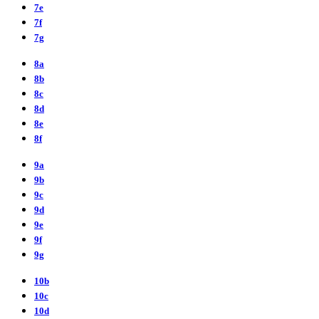
7e
7f
7g
8a
8b
8c
8d
8e
8f
9a
9b
9c
9d
9e
9f
9g
10b
10c
10d