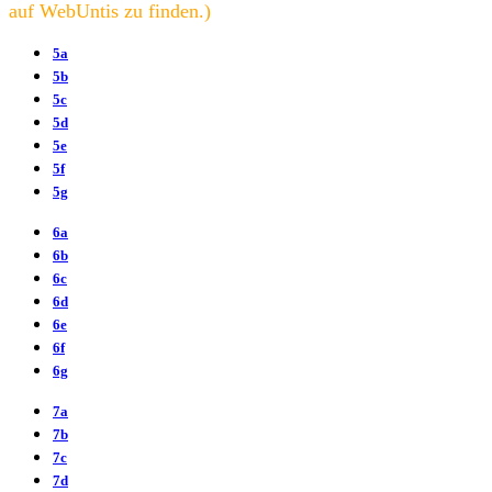
auf WebUntis zu finden.)
5a
5b
5c
5d
5e
5f
5g
6a
6b
6c
6d
6e
6f
6g
7a
7b
7c
7d