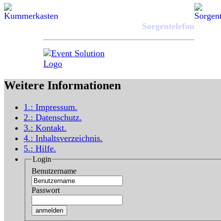
Sorgentelefon
Weitere Informationen
1.:
Impressum
.
2.:
Datenschutz
.
3.:
Kontakt
.
4.:
Inhaltsverzeichnis
.
5.:
Hilfe
.
Login
Benutzername
Passwort