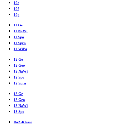
10e
10f
10g
11 Ge
11
NaWi
11 Spo
11 Spra
11
WiPo
12 Ge
12 Geo
12
NaWi
12 Spo
12 Spra
13 Ge
13 Geo
13
NaWi
13 Spo
DaZ-Klasse