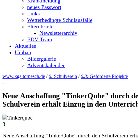
Krankmeldung
neues Passwort
Links
Wetterbedingte Schulausfälle
Elternbriefe
Newsletterarchiv
EDV-Team
Aktuelles
Umbau
Bildergalerie
Adventskalender
www.kgs-tornesch.de
/
6:
Schulverein
/
6.3:
Geförderte Projekte
.
Neue Anschaffung "TinkerQube" durch d
Schulverein erhält Einzug in den Unterric
Neue Anschaffung "TinkerQube" durch den Schulverein erhä