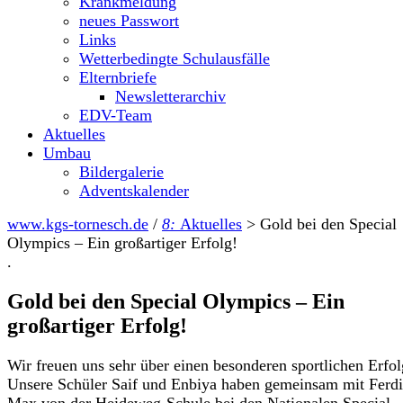
Krankmeldung
neues Passwort
Links
Wetterbedingte Schulausfälle
Elternbriefe
Newsletterarchiv
EDV-Team
Aktuelles
Umbau
Bildergalerie
Adventskalender
www.kgs-tornesch.de
/
8:
Aktuelles
>
Gold bei den Special
Olympics – Ein großartiger Erfolg!
.
Gold bei den Special Olympics – Ein
großartiger Erfolg!
Wir freuen uns sehr über einen besonderen sportlichen Erfol
Unsere Schüler Saif und Enbiya haben gemeinsam mit Ferd
Max von der Heideweg-Schule bei den Nationalen Special