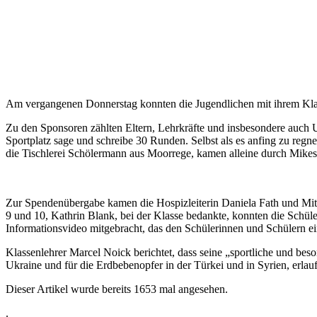
Am vergangenen Donnerstag konnten die Jugendlichen mit ihrem Klas
Zu den Sponsoren zählten Eltern, Lehrkräfte und insbesondere auch U
Sportplatz sage und schreibe 30 Runden. Selbst als es anfing zu reg
die Tischlerei Schölermann aus Moorrege, kamen alleine durch Mik
Zur Spendenübergabe kamen die Hospizleiterin Daniela Fath und Mitar
9 und 10, Kathrin Blank, bei der Klasse bedankte, konnten die Schül
Informationsvideo mitgebracht, das den Schülerinnen und Schülern ein
Klassenlehrer Marcel Noick berichtet, dass seine „sportliche und bes
Ukraine und für die Erdbebenopfer in der Türkei und in Syrien, erlau
Dieser Artikel wurde bereits 1653 mal angesehen.
.