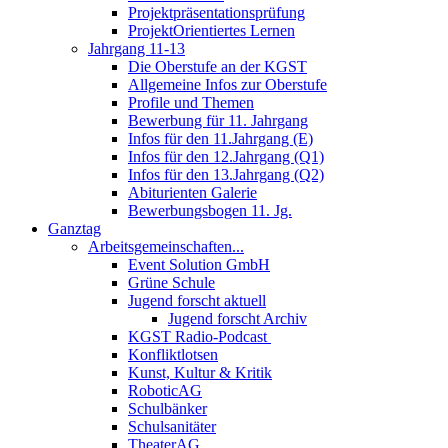
Projektpräsentationsprüfung
ProjektOrientiertes Lernen
Jahrgang 11-13
Die Oberstufe an der KGST
Allgemeine Infos zur Oberstufe
Profile und Themen
Bewerbung für 11. Jahrgang
Infos für den 11.Jahrgang (E)
Infos für den 12.Jahrgang (Q1)
Infos für den 13.Jahrgang (Q2)
Abiturienten Galerie
Bewerbungsbogen 11. Jg.
Ganztag
Arbeitsgemeinschaften...
Event Solution GmbH
Grüne Schule
Jugend forscht aktuell
Jugend forscht Archiv
KGST Radio-Podcast
Konfliktlotsen
Kunst, Kultur & Kritik
RoboticAG
Schulbänker
Schulsanitäter
TheaterAG