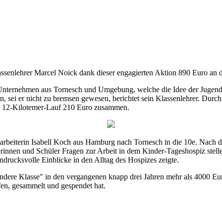
senlehrer Marcel Noick dank dieser engagierten Aktion 890 Euro an 
nternehmen aus Tornesch und Umgebung, welche die Idee der Jugendlich
nen, sei er nicht zu bremsen gewesen, berichtet sein Klassenlehrer. D
es 12-Kilotemer-Lauf 210 Euro zusammen.
beiterin Isabell Koch aus Hamburg nach Tornesch in die 10e. Nach dem
erinnen und Schüler Fragen zur Arbeit in dem Kinder-Tageshospiz stel
drucksvolle Einblicke in den Alltag des Hospizes zeigte.
ondere Klasse" in den vergangenen knapp drei Jahren mehr als 4000 Euro
fen, gesammelt und gespendet hat.