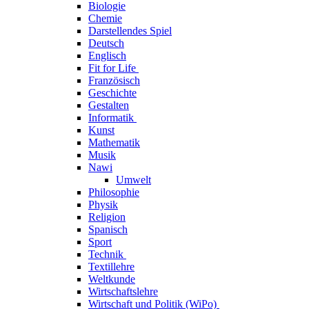
Biologie
Chemie
Darstellendes Spiel
Deutsch
Englisch
Fit for Life
Französisch
Geschichte
Gestalten
Informatik
Kunst
Mathematik
Musik
Nawi
Umwelt
Philosophie
Physik
Religion
Spanisch
Sport
Technik
Textillehre
Weltkunde
Wirtschaftslehre
Wirtschaft und Politik (WiPo)