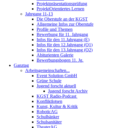
Projektpräsentationsprüfung
ProjektOrientiertes Lernen
Jahrgang 11-13
Die Oberstufe an der KGST
Allgemeine Infos zur Oberstufe
Profile und Themen
Bewerbung für 11. Jahrgang
Infos für den 11.Jahrgang (E)
Infos für den 12.Jahrgang (Q1)
Infos für den 13.Jahrgang (Q2)
Abiturienten Galerie
Bewerbungsbogen 11. Jg.
Ganztag
Arbeitsgemeinschaften...
Event Solution GmbH
Grüne Schule
Jugend forscht aktuell
Jugend forscht Archiv
KGST Radio-Podcast
Konfliktlotsen
Kunst, Kultur & Kritik
RoboticAG
Schulbänker
Schulsanitäter
TheaterAG