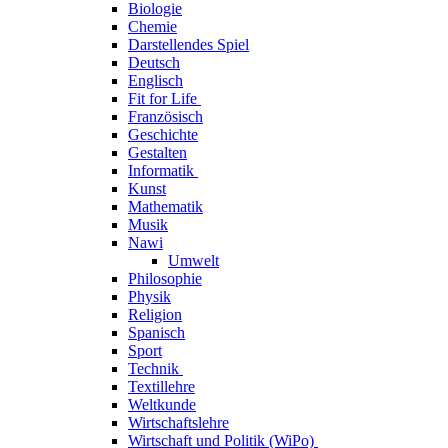
Biologie
Chemie
Darstellendes Spiel
Deutsch
Englisch
Fit for Life
Französisch
Geschichte
Gestalten
Informatik
Kunst
Mathematik
Musik
Nawi
Umwelt
Philosophie
Physik
Religion
Spanisch
Sport
Technik
Textillehre
Weltkunde
Wirtschaftslehre
Wirtschaft und Politik (WiPo)