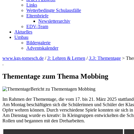
Links
Wetterbedingte Schulausfälle
Elternbriefe
Newsletterarchiv
EDV-Team
Aktuelles
Umbau
Bildergalerie
Adventskalender
www.kgs-tornesch.de
/
3:
Lehren & Lernen
/
3.3:
Thementage
>
The
.
Thementage zum Thema Mobbing
Bericht zu Thementagen Mobbing
Im Rahmen der Thementage, die vom 17. bis 21. März 2025 stattfand
Am Montag beschäftigten sich die Schülerinnen und Schüler der Klas
Opfer wehren können. Durch verschiedene Spiele konnten sie sich i
Am Dienstag wurde es kreativ: In Kleingruppen entwickelten die Sch
Rollen und begannen mit den Dreharbeiten.