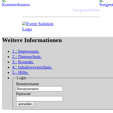
Sorgentelefon
Weitere Informationen
1.:
Impressum
.
2.:
Datenschutz
.
3.:
Kontakt
.
4.:
Inhaltsverzeichnis
.
5.:
Hilfe
.
Login
Benutzername
Passwort