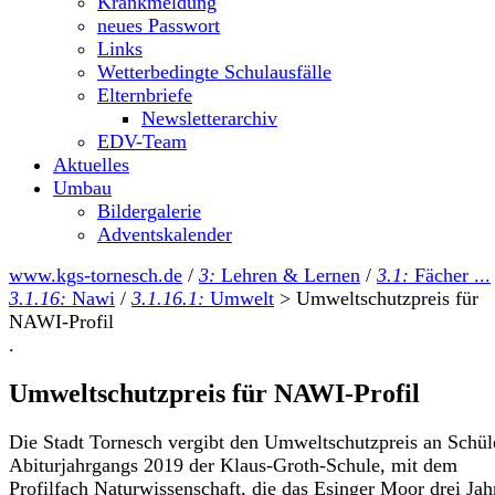
Krankmeldung
neues Passwort
Links
Wetterbedingte Schulausfälle
Elternbriefe
Newsletterarchiv
EDV-Team
Aktuelles
Umbau
Bildergalerie
Adventskalender
www.kgs-tornesch.de
/
3:
Lehren & Lernen
/
3.1:
Fächer ...
3.1.16:
Nawi
/
3.1.16.1:
Umwelt
>
Umweltschutzpreis für
NAWI-Profil
.
Umweltschutzpreis für NAWI-Profil
Die Stadt Tornesch vergibt den Umweltschutzpreis an Schül
Abiturjahrgangs 2019 der Klaus-Groth-Schule, mit dem
Profilfach Naturwissenschaft, die das Esinger Moor drei Jah