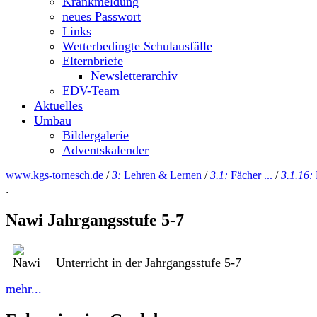
Krankmeldung
neues Passwort
Links
Wetterbedingte Schulausfälle
Elternbriefe
Newsletterarchiv
EDV-Team
Aktuelles
Umbau
Bildergalerie
Adventskalender
www.kgs-tornesch.de
/
3:
Lehren & Lernen
/
3.1:
Fächer ...
/
3.1.16:
.
Nawi Jahrgangsstufe 5-7
Unterricht in der Jahrgangsstufe 5-7
mehr...