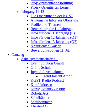
Projektpräsentationsprüfung
ProjektOrientiertes Lernen
Jahrgang 11-13
Die Oberstufe an der KGST
Allgemeine Infos zur Oberstufe
Profile und Themen
Bewerbung für 11. Jahrgang
Infos für den 11.Jahrgang (E)
Infos für den 12.Jahrgang (Q1)
Infos für den 13.Jahrgang (Q2)
Abiturienten Galerie
Bewerbungsbogen 11. Jg.
Ganztag
Arbeitsgemeinschaften...
Event Solution GmbH
Grüne Schule
Jugend forscht aktuell
Jugend forscht Archiv
KGST Radio-Podcast
Konfliktlotsen
Kunst, Kultur & Kritik
RoboticAG
Schulbänker
Schulsanitäter
TheaterAG