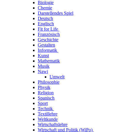
Biologie
Chemie
Darstellendes Spiel
Deutsch
Englisch
Fit for Life
Französisch
Geschichte
Gestalten
Informatik
Kunst
Mathematik
Musik
Nawi
Umwelt
Philosophie
Physik
Religion
Spanisch
Sport
Technik
Textillehre
Weltkunde
Wirtschaftslehre
Wirtschaft und Politik (WiPo)